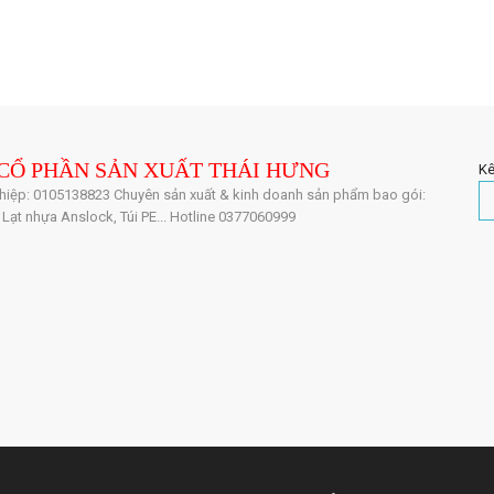
CỔ PHẦN SẢN XUẤT THÁI HƯNG
Kê
iệp: 0105138823 Chuyên sản xuất & kinh doanh sản phẩm bao gói:
 Lạt nhựa Anslock, Túi PE... Hotline 0377060999