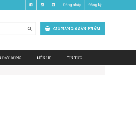
Đăng nhập
Đăng ký
GIỎ HÀNG:
0
SẢN PHẨM
R ĐÁY ĐỨNG
LIÊN HỆ
TIN TỨC