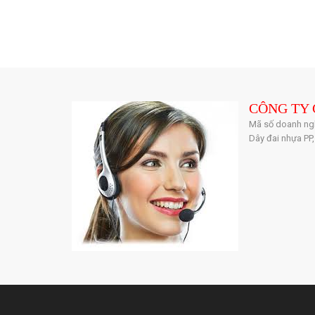
NG
CÔNG TY 
Mã số doanh ngh
Dây đai nhựa PP,