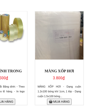
ÍNH TRONG
MÀNG XỐP HƠI
MÀNG
500₫
3.800₫
t Băng dính: - Theo
MÀNG XỐP HƠI - Dạng cuộn
Dầy 0.15 -
 lô hàng. - In logo
1.2x100 bóng khí 1cm, 1 lớp - Dạng
10-100m
cuộn 1.5x100 bóng...
A HÀNG
MUA HÀNG