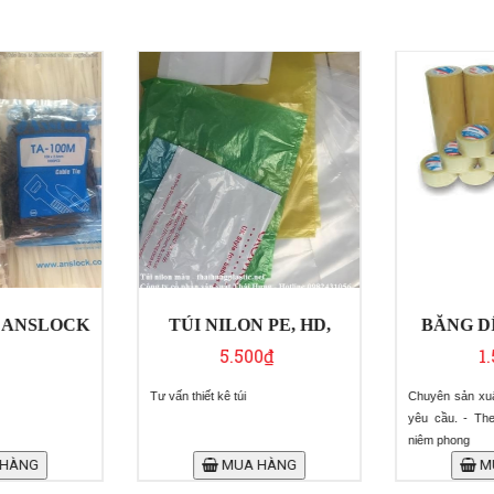
 ANSLOCK
TÚI NILON PE, HD,
BĂNG D
5.500₫
1.
Tư vấn thiết kê túi
Chuyên sản xuấ
yêu cầu. - Theo
niêm phong
HÀNG
MUA HÀNG
MU