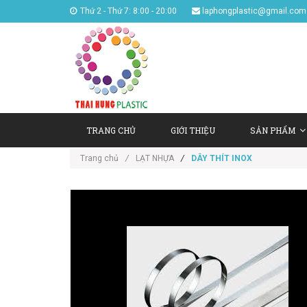
Thứ 2 - Thứ 7: 8:00 - 20:00
laphongplastic@gmail.com
TRANG CHỦ
GIỚI THIỆU
SẢN PHẨM
Trang chủ
/
LẠT NHỰA
/
DÂY THÍT INOX