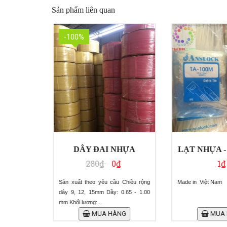
Sản phẩm liên quan
-100%
các chung
DÂY ĐAI NHỰA
LẠT NHỰA -
280₫
0₫
1₫
 Hà Nội
Sản xuất theo yêu cầu Chiều rộng
Made in Việt Nam
dây 9, 12, 15mm Dầy: 0.65 - 1.00
ựng rác màu
mm Khối lượng:...
 5kg. 2. Loại
MUA HÀNG
MUA 