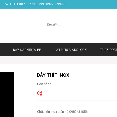
HOTLINE:
0377060999 - 0927359999
DÂY ĐAI NHỰA PP
LAT NHỰA ANSLOCK
TÚI ZIPPE
DÂY THÍT INOX
Còn hàng
0₫
Chất liệu inox Liên hệ 0982431056