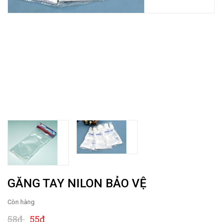
GĂNG TAY NILON BẢO VỆ
Còn hàng
58₫
55₫