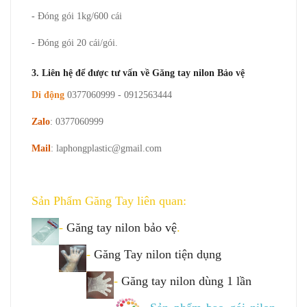
-
Đóng gói 1kg/600 cái
- Đóng gói 20 cái/gói.
3. Liên hệ để được tư vấn về Găng tay nilon Bảo vệ
Di động
0377060999 - 0912563444
Zalo
: 0377060999
Mail
: laphongplastic@gmail.com
Sản Phẩm Găng Tay liên quan:
-
Găng tay nilon bảo vệ
.
-
Găng Tay nilon tiện dụng
-
Găng tay nilon dùng 1 lần